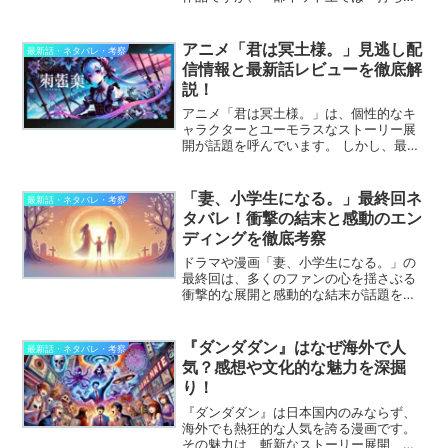
り説」や「連載終了の噂」がささやかれ
ています。この記事では、その噂の出ど
ころや根拠を検証しつつ、現在の連載状
アニメ「君は冥土様。」見逃し配
最新話・ネタバレ・考察
況と今後の展開について予...
信情報と最新話レビューを徹底解
説！
アニメ「君は冥土様。」は、個性的なキ
ャラクターとユーモラスなストーリー展
開が話題を呼んでいます。 しかし、最新
話を見逃してしまった方や、どの配信サ
ービスで視聴可能か知りたい方も多いの
ではないでしょうか。 この記事では、
「妻、小学生になる。」最終回ネ
最新話・ネタバレ・考察
「君は冥土様。」の見逃...
タバレ！衝撃の結末と感動のエン
ディングを徹底考察
ドラマや漫画「妻、小学生になる。」の
最終回は、多くのファンの心を揺さぶる
衝撃的な展開と感動的な結末が話題を呼
びました。愛する人の再生と家族の絆を
描いた本作ですが、ラストシーンにはど
のような意味が込められているのでしょ
『ダンダダン』はなぜ海外で人
最新話・ネタバレ・考察
うか？この記事では、最終...
気？感想や文化的な魅力を深掘
り！
『ダンダダン』は日本国内のみならず、
海外でも熱狂的な人気を誇る漫画です。
その魅力は、斬新なストーリー展開、個