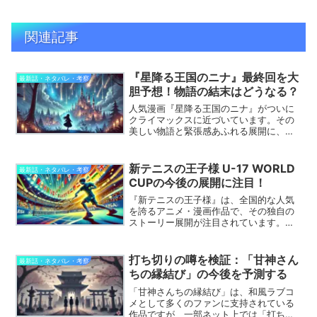
関連記事
『星降る王国のニナ』最終回を大
最新話・ネタバレ・考察
胆予想！物語の結末はどうなる？
人気漫画『星降る王国のニナ』がついに
クライマックスに近づいています。その
美しい物語と緊張感あふれる展開に、多
くの読者が結末を予想していることでし
ょう。主人公ニナと周囲のキャラクター
たちが織りなす物語がどのように収束す
新テニスの王子様 U-17 WORLD
最新話・ネタバレ・考察
るのか、愛や友情、運命が...
CUPの今後の展開に注目！
『新テニスの王子様』は、全国的な人気
を誇るアニメ・漫画作品で、その独自の
ストーリー展開が注目されています。特
に現在進行中のU-17 WORLD CUP編は、
ファンの間で大きな話題となっていま
す。この記事では、U-17 WORLD CUPの
打ち切りの噂を検証：「甘神さん
最新話・ネタバレ・考察
最...
ちの縁結び」の今後を予測する
「甘神さんちの縁結び」は、和風ラブコ
メとして多くのファンに支持されている
作品ですが、一部ネット上では「打ち切