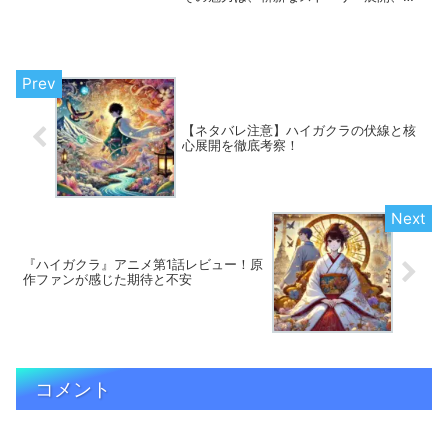
性的なキャラクター、そして日本文化に
根ざしたユニークな要素にあります。 本
記事では、『ダンダダン』が海外でどの
ように受け入れられて...
【ネタバレ注意】ハイガクラの伏線と核
心展開を徹底考察！
『ハイガクラ』アニメ第1話レビュー！原
作ファンが感じた期待と不安
コメント