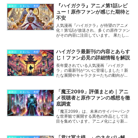
『ハイガクラ』アニメ第1話レビ
最新話・ネタバレ・考察
ュー！原作ファンが感じた期待と
不安
人気漫画『ハイガクラ』が待望のアニメ
化！第1話が放送され、多くの原作ファン
がその内容に注目しています。 果たして
アニメ版は原作の魅力をどこまで再現で
きているのか。そして、アニメオリジナ
ルの展開に対する期待と不安とは？ 今回
ハイガクラ最新刊の内容とあらす
最新話・ネタバレ・考察
は第1話の内容を詳...
じ！ファン必見の詳細情報を解説
長年愛されている人気漫画「ハイガク
ラ」の最新刊がついに登場しました！新
たな展開やキャラクターたちの動向が気
になるファンも多いのではないでしょう
か。この記事では、最新刊の内容やあら
すじを詳しく解説し、ファンなら押さえ
「魔王2099」評価まとめ｜アニ
最新話・ネタバレ・考察
ておきたいポイントをまとめ...
メ視聴者と原作ファンの感想を徹
底調査
「魔王2099」は、未来のサイバーパンク
な世界観で展開する異色の作品として注
目を集めています。アニメ化により新た
なファン層を獲得していますが、その評
価はどうなのでしょうか。本記事では、
アニメ視聴者と原作ファンの反応をもと
「君は冥土様。」のネタバレ解
最新話・ネタバレ・考察