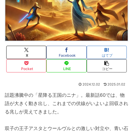
X
Facebook
はてブ
Pocket
LINE
コピー
2024.12.02
2025.01.02
話題沸騰中の「星降る王国のニナ」。最新話60では、物
語が大きく動き出し、これまでの伏線がいよいよ回収され
る兆しが見えてきました。
双子の王子アスタとウールヴルとの激しい対立や、青い石