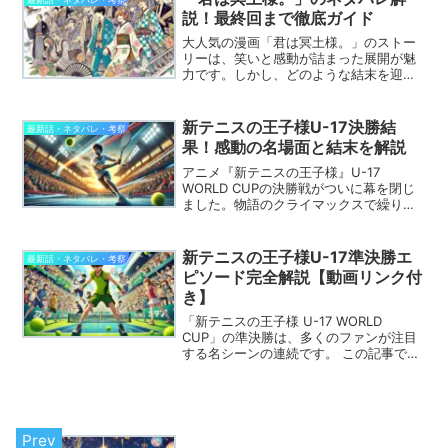
に、「魔王2099」...
説！最終回まで徹底ガイド
大人気の漫画「君は冥土様。」のストー
リーは、笑いと感動が詰まった展開が魅
力です。しかし、どのような結末を迎え
るのか気になる方も多いのではないでし
ょうか。この記事では、「君は冥土
様。」の最終回までのストーリーを一挙
新テニスの王子様U-17決勝結
最新話・ネタバレ・考察
に解説します。登場キャラクタ...
果！感動の名場面と結末を解説
アニメ『新テニスの王子様』U-17
WORLD CUPの決勝戦がついに幕を閉じ
ました。物語のクライマックスで繰り広
げられた激闘の結果と、感動的な名場面
は多くのファンの心を揺さぶりました。
この記事では、決勝戦の結果を振り返り
新テニスの王子様U-17準決勝エ
最新話・ネタバレ・考察
つつ、試合を彩った...
ピソード完全解説【動画リンク付
き】
「新テニスの王子様 U-17 WORLD
CUP」の準決勝は、多くのファンが注目
する名シーンの連続です。 この記事で
は、準決勝の見どころやストーリー展
開、注目キャラクターの活躍を分かりや
すく解説します。 さらに、公式の動画リ
ンクもご紹介する...